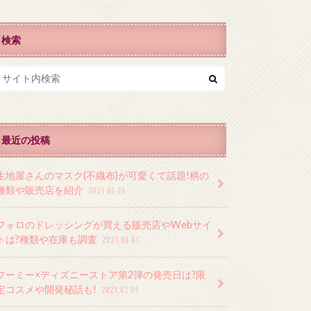
検索
最近の投稿
生地屋さんのマスク(不織布)が可愛くて話題!柄の
種類や販売店を紹介
2021.03.23
フォロのドレッシングが買える販売店やWebサイ
トは?種類や在庫も調査
2021.03.01
フーミー×ディズニーストア第2弾の発売日は?限
定コスメや開発秘話も!
2021.02.09