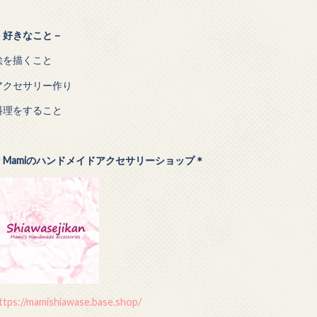
－
好きなこと－
絵を描くこと
アクセサリー作り
料理をすること
＊Mamiのハンドメイドアクセサリーショップ＊
ttps://mamishiawase.base.shop/