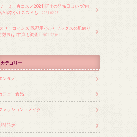
[フーミー春コスメ2021]新作の発売日はいつ?内
容/価格やオススメも!
2021.02.07
[スリーコインズ]保湿用かかとソックスの肌触り
や効果は?在庫も調査!
2021.02.04
カテゴリー
エンタメ
カフェ・食品
ファッション・メイク
期間限定