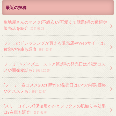
最近の投稿
生地屋さんのマスク(不織布)が可愛くて話題!柄の種類や
販売店を紹介
2021.03.23
フォロのドレッシングが買える販売店やWebサイトは?
種類や在庫も調査
2021.03.01
フーミー×ディズニーストア第2弾の発売日は?限定コス
メや開発秘話も!
2021.02.09
[フーミー春コスメ2021]新作の発売日はいつ?内容/価格
やオススメも!
2021.02.07
[スリーコインズ]保湿用かかとソックスの肌触りや効果
は?在庫も調査!
2021.02.04