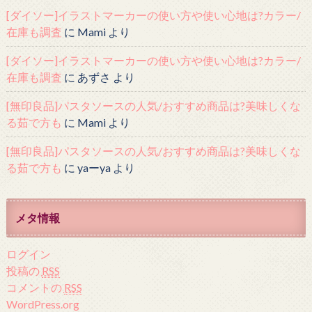
[ダイソー]イラストマーカーの使い方や使い心地は?カラー/
在庫も調査
に
Mami
より
[ダイソー]イラストマーカーの使い方や使い心地は?カラー/
在庫も調査
に
あずさ
より
[無印良品]パスタソースの人気/おすすめ商品は?美味しくな
る茹で方も
に
Mami
より
[無印良品]パスタソースの人気/おすすめ商品は?美味しくな
る茹で方も
に
yaーya
より
メタ情報
ログイン
投稿の
RSS
コメントの
RSS
WordPress.org