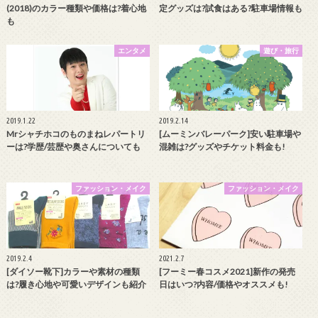
(2018)のカラー種類や価格は?着心地
定グッズは?試食はある?駐車場情報も
も
エンタメ
遊び・旅行
2019.1.22
2019.2.14
Mrシャチホコのものまねレパートリ
[ムーミンバレーパーク]安い駐車場や
ーは?学歴/芸歴や奥さんについても
混雑は?グッズやチケット料金も!
ファッション・メイク
ファッション・メイク
2019.2.4
2021.2.7
[ダイソー靴下]カラーや素材の種類
[フーミー春コスメ2021]新作の発売
は?履き心地や可愛いデザインも紹介
日はいつ?内容/価格やオススメも!