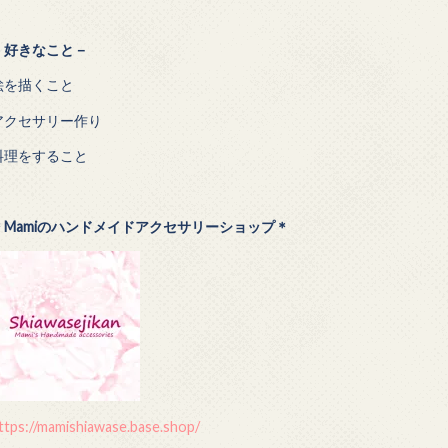
－
好きなこと－
絵を描くこと
アクセサリー作り
料理をすること
＊Mamiのハンドメイドアクセサリーショップ＊
ttps://mamishiawase.base.shop/