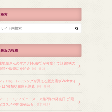
検索
最近の投稿
生地屋さんのマスク(不織布)が可愛くて話題!柄の
種類や販売店を紹介
2021.03.23
フォロのドレッシングが買える販売店やWebサイ
トは?種類や在庫も調査
2021.03.01
フーミー×ディズニーストア第2弾の発売日は?限
定コスメや開発秘話も!
2021.02.09