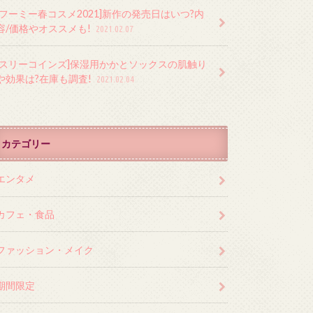
[フーミー春コスメ2021]新作の発売日はいつ?内
容/価格やオススメも!
2021.02.07
[スリーコインズ]保湿用かかとソックスの肌触り
や効果は?在庫も調査!
2021.02.04
カテゴリー
エンタメ
カフェ・食品
ファッション・メイク
期間限定