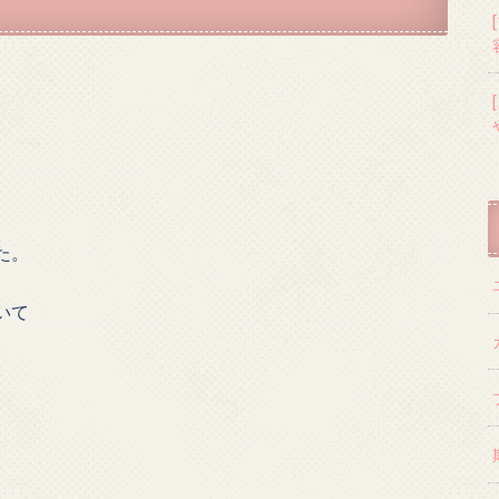
た。
いて
。