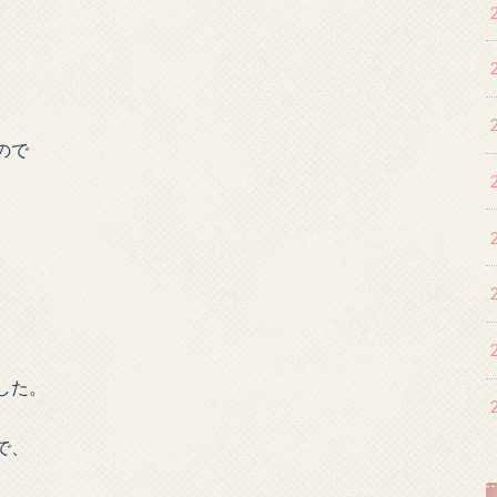
ので
した。
で、