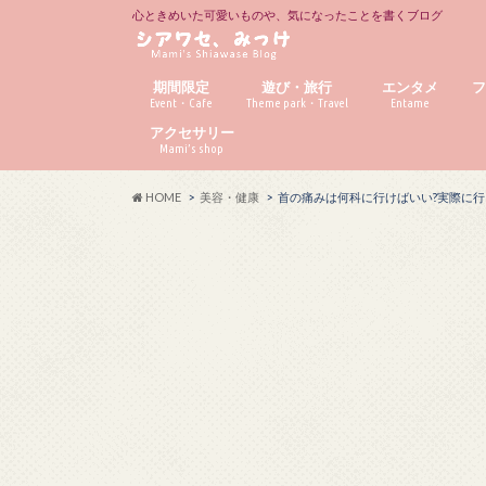
心ときめいた可愛いものや、気になったことを書くブログ
期間限定
遊び・旅行
エンタメ
Event・Cafe
Theme park・Travel
Entame
アクセサリー
Mami’s shop
HOME
美容・健康
首の痛みは何科に行けばいい?実際に行