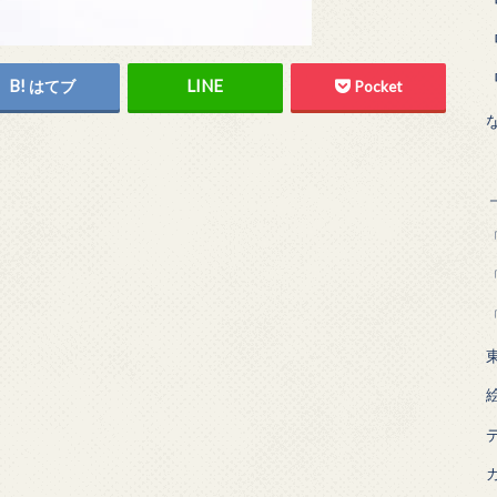
はてブ
Pocket
「
「