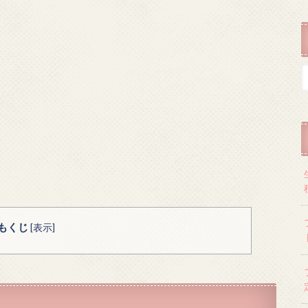
もくじ
[
表示
]