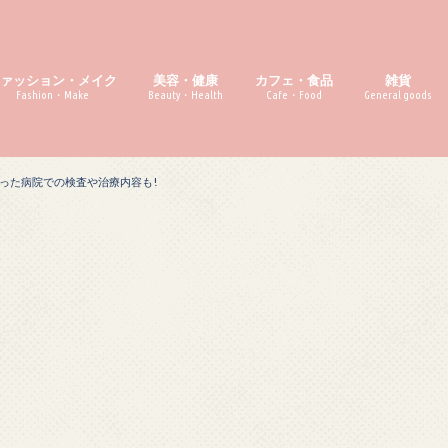
ファッション・メイク
美容・健康
カフェ・食品
雑貨
Fashion・Make
Beauty・Health
Cafe・Food
General goods
った病院での検査や治療内容も!