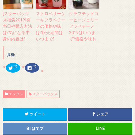
[スターバック
ストロベリーケ
クラフテッドコ
ス福袋2019]発
ーキフラペチー
ーヒージェリー
売日や購入方法
ノの価格や味
フラペチーノ
は?気になる中
は?販売期間は
2019はいつま
身の内容は?
いつまで?
で?価格や味も
共有:
ク
F
リ
a
ッ
c
ク
e
し
b
て
o
T
o
w
k
エンタメ
スターバックス
i
で
t
共
t
有
e
す
r
る
で
に
ツイート
シェア
共
は
有
ク
(
リ
新
ッ
はてブ
し
ク