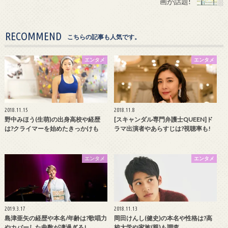
画が話題!
RECOMMEND
こちらの記事も人気です。
エンタメ
エンタメ
2018.11.15
2018.11.8
野中みほう(生萌)の出身高校や経歴
[スキャンダル専門弁護士QUEEN]ド
は?クライマーを始めたきっかけも
ラマ出演者やあらすじは?視聴率も!
エンタメ
エンタメ
2019.3.17
2018.11.13
島津亜矢の経歴や本名/年齢は?歌唱力
岡田けんし(健史)の本名や性格は?高
やカバーした曲数が凄過ぎる!
校大学や家族(親)も調査