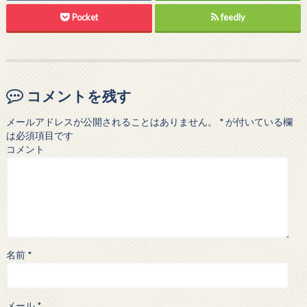
い
し
ウ
て
Pocket
feedly
ィ
く
ン
だ
ド
さ
ウ
い
で
(
開
新
き
し
ま
い
す
ウ
)
ィ
コメントを残す
ン
ド
ウ
メールアドレスが公開されることはありません。
*
が付いている欄
で
開
は必須項目です
き
ま
コメント
す
)
名前
*
メール
*