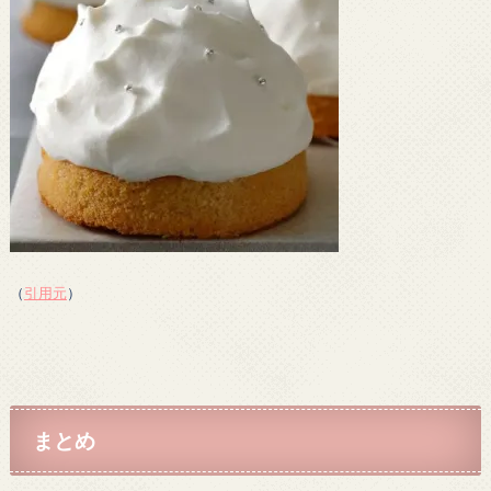
（
引用元
）
まとめ