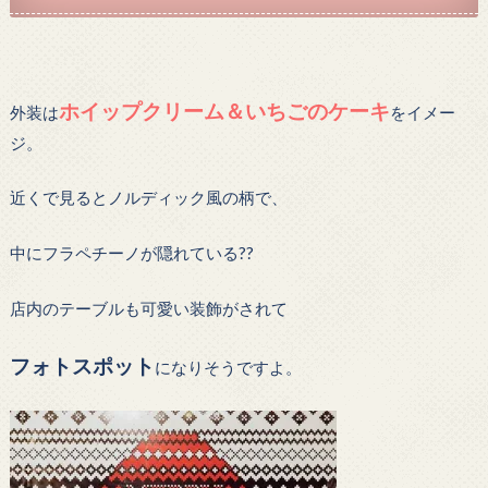
ホイップクリーム＆いちごのケーキ
外装は
をイメー
ジ。
近くで見るとノルディック風の柄で、
中にフラペチーノが隠れている??
店内のテーブルも可愛い装飾がされて
フォトスポット
になりそうですよ。