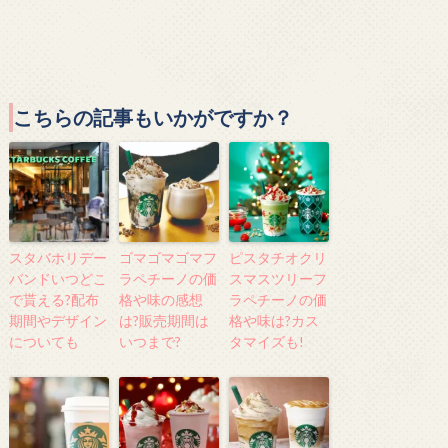
こちらの記事もいかがですか？
スタバホリデー
ゴマゴマゴマフ
ピスタチオクリ
バンドいつどこ
ラペチーノの価
スマスツリーフ
で貰える?配布
格や味の感想
ラペチーノの価
期間やデザイン
は?販売期間は
格や味は?カス
についても
いつまで?
タマイズも!