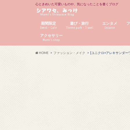
心ときめいた可愛いものや、気になったことを書くブログ
期間限定
遊び・旅行
エンタメ
Event・Cafe
Theme park・Travel
Entame
アクセサリー
Mami’s shop
HOME
ファッション・メイク
[ユニクロ×アレキサンダー