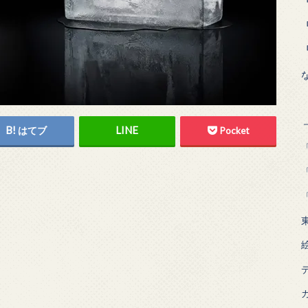
はてブ
Pocket
「
「