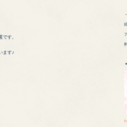
暖です。
います♪
h