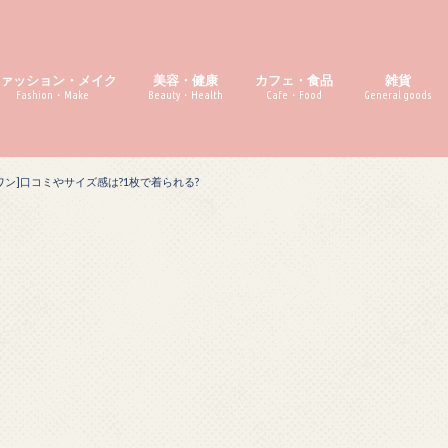
ファッション・メイク
美容・健康
カフェ・食品
雑貨
Fashion・Make
Beauty・Health
Cafe・Food
General goods
ワン]口コミやサイズ感は?1枚で着られる?