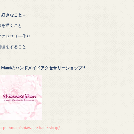
－
好きなこと－
絵を描くこと
アクセサリー作り
料理をすること
＊Mamiのハンドメイドアクセサリーショップ＊
ttps://mamishiawase.base.shop/