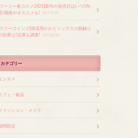
[フーミー春コスメ2021]新作の発売日はいつ?内
容/価格やオススメも!
2021.02.07
[スリーコインズ]保湿用かかとソックスの肌触り
や効果は?在庫も調査!
2021.02.04
カテゴリー
エンタメ
カフェ・食品
ファッション・メイク
期間限定