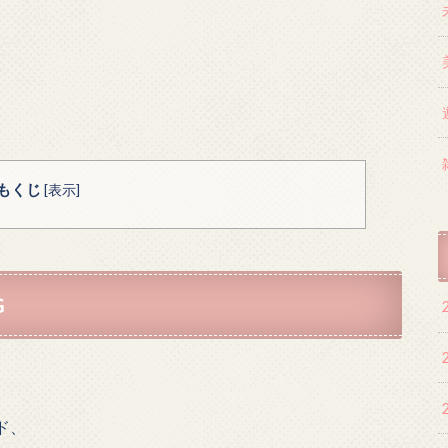
もくじ
[
表示
]
G
ド、