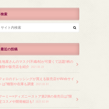
検索
最近の投稿
生地屋さんのマスク(不織布)が可愛くて話題!柄の
種類や販売店を紹介
2021.03.23
フォロのドレッシングが買える販売店やWebサイ
トは?種類や在庫も調査
2021.03.01
フーミー×ディズニーストア第2弾の発売日は?限
定コスメや開発秘話も!
2021.02.09