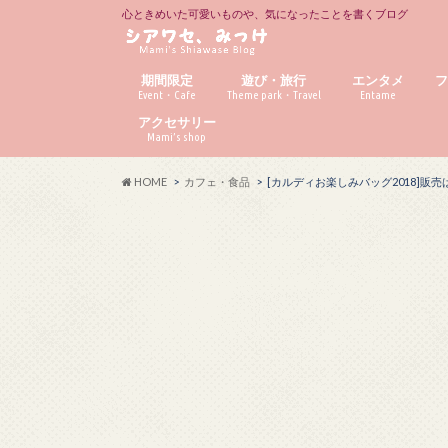
心ときめいた可愛いものや、気になったことを書くブログ
期間限定
遊び・旅行
エンタメ
Event・Cafe
Theme park・Travel
Entame
アクセサリー
Mami’s shop
HOME
カフェ・食品
[カルディお楽しみバッグ2018]販