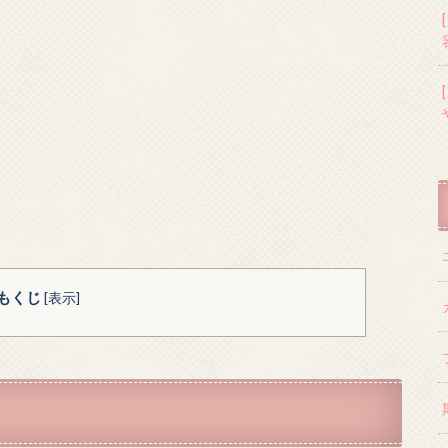
もくじ
[
表示
]
」