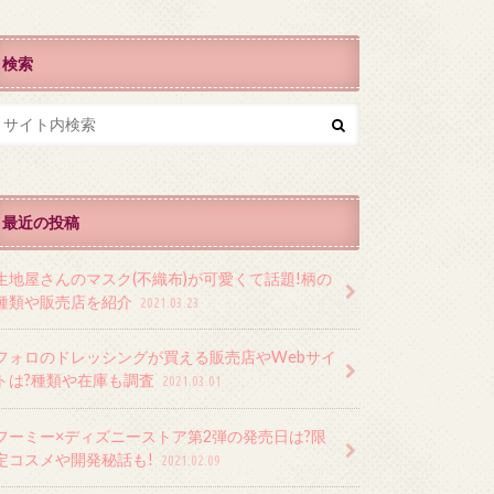
検索
最近の投稿
生地屋さんのマスク(不織布)が可愛くて話題!柄の
種類や販売店を紹介
2021.03.23
フォロのドレッシングが買える販売店やWebサイ
トは?種類や在庫も調査
2021.03.01
フーミー×ディズニーストア第2弾の発売日は?限
定コスメや開発秘話も!
2021.02.09