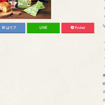
はてブ
Pocket
「
「