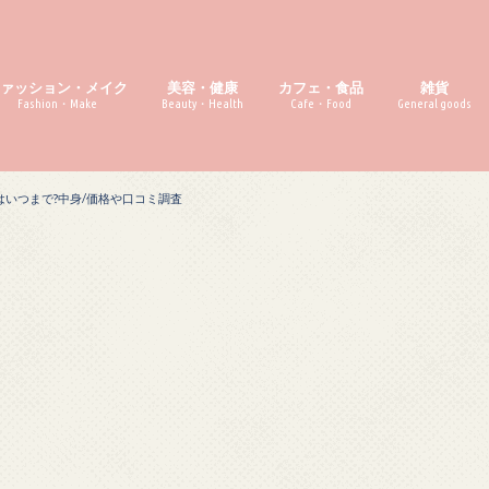
ファッション・メイク
美容・健康
カフェ・食品
雑貨
Fashion・Make
Beauty・Health
Cafe・Food
General goods
売はいつまで?中身/価格や口コミ調査