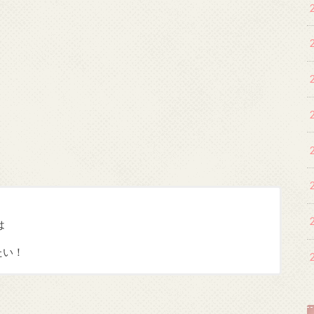
は
たい！