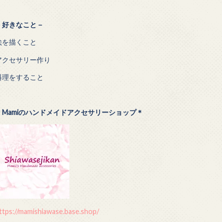
－
好きなこと－
絵を描くこと
アクセサリー作り
料理をすること
＊Mamiのハンドメイドアクセサリーショップ＊
ttps://mamishiawase.base.shop/