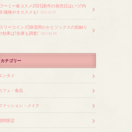
[フーミー春コスメ2021]新作の発売日はいつ?内
容/価格やオススメも!
2021.02.07
[スリーコインズ]保湿用かかとソックスの肌触り
や効果は?在庫も調査!
2021.02.04
カテゴリー
エンタメ
カフェ・食品
ファッション・メイク
期間限定