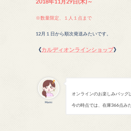
2018年11月29日(木)～
※数量限定、１人１点まで
12月１日から順次発送みたいです。
《
カルディオンラインショップ
》
オンラインのお楽しみバッグ
Mami
今の時点では、在庫366点み