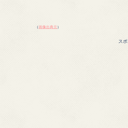
（
画像出典元
）
スポ