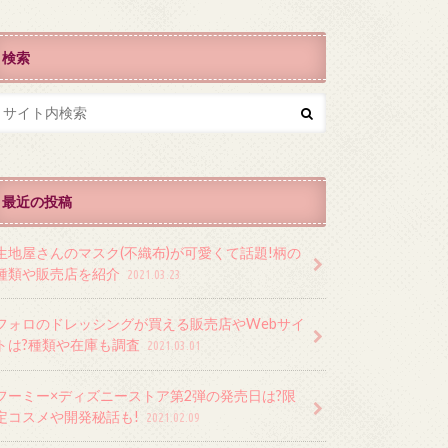
検索
最近の投稿
生地屋さんのマスク(不織布)が可愛くて話題!柄の
種類や販売店を紹介
2021.03.23
フォロのドレッシングが買える販売店やWebサイ
トは?種類や在庫も調査
2021.03.01
フーミー×ディズニーストア第2弾の発売日は?限
定コスメや開発秘話も!
2021.02.09