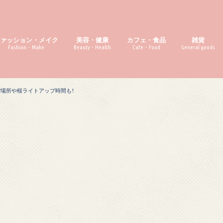
ファッション・メイク
美容・健康
カフェ・食品
雑貨
Fashion・Make
Beauty・Health
Cafe・Food
General goods
?場所や桜ライトアップ時間も!