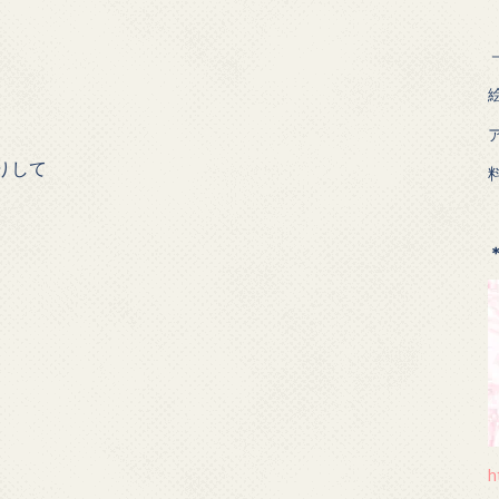
りして
h