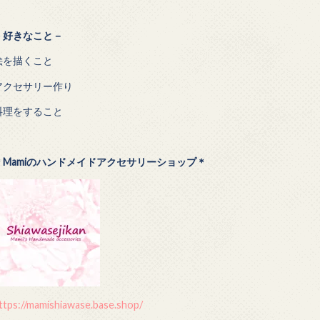
－
好きなこと－
絵を描くこと
アクセサリー作り
料理をすること
＊Mamiのハンドメイドアクセサリーショップ＊
ttps://mamishiawase.base.shop/