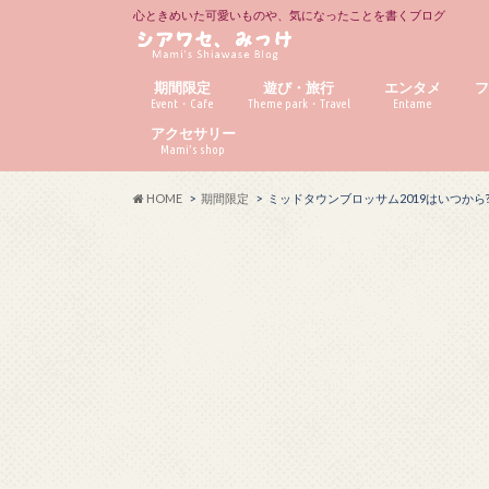
心ときめいた可愛いものや、気になったことを書くブログ
期間限定
遊び・旅行
エンタメ
Event・Cafe
Theme park・Travel
Entame
アクセサリー
Mami’s shop
HOME
期間限定
ミッドタウンブロッサム2019はいつから