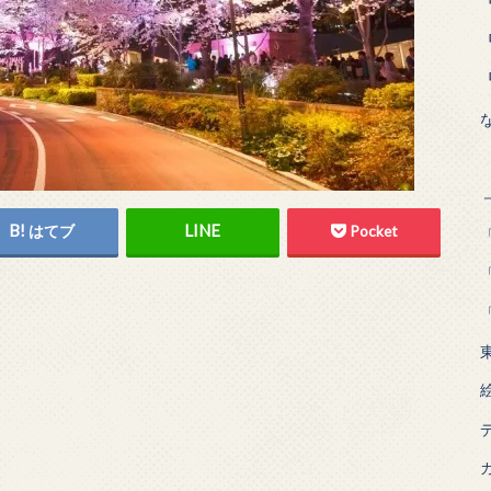
はてブ
Pocket
「
「