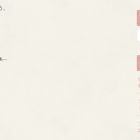
う。
ぁ…