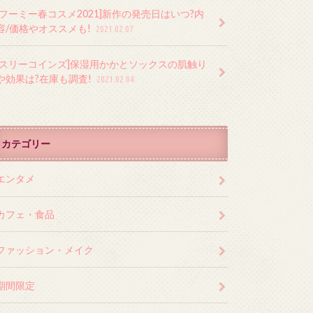
[フーミー春コスメ2021]新作の発売日はいつ?内
容/価格やオススメも!
2021.02.07
[スリーコインズ]保湿用かかとソックスの肌触り
や効果は?在庫も調査!
2021.02.04
カテゴリー
エンタメ
カフェ・食品
ファッション・メイク
期間限定